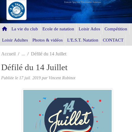
Entente Sportive Thaonnaise Natation
Panneau de gestion des cookies
La vie du club
Ecole de natation
Loisir Ados
Compétition
Loisir Adultes
Photos & vidéos
L'E.S.T. Natation
CONTACT
Accueil
Défilé du 14 Juillet
Défilé du 14 Juillet
Publiée le
17 juil. 2019
par Vincent Robinot