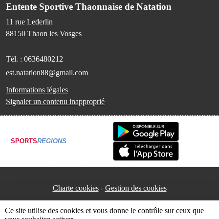
Entente Sportive Thaonnaise de Natation
11 rue Lederlin
88150
Thaon les Vosges
Tél. :
0636480212
est.natation88@gmail.com
Informations légales
Signaler un contenu inapproprié
SPORTS
REGIONS
Charte cookies
Gestion des cookies
Ce site utilise des cookies et vous donne le contrôle sur ceux que