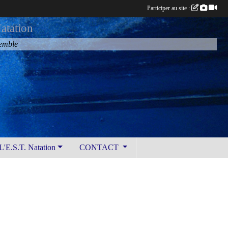
Participer au site :
atation
semble
L'E.S.T. Natation
CONTACT