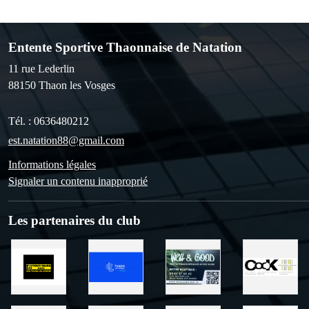
Entente Sportive Thaonnaise de Natation
11 rue Lederlin
88150
Thaon les Vosges
Tél. :
0636480212
est.natation88@gmail.com
Informations légales
Signaler un contenu inapproprié
Les partenaires du club