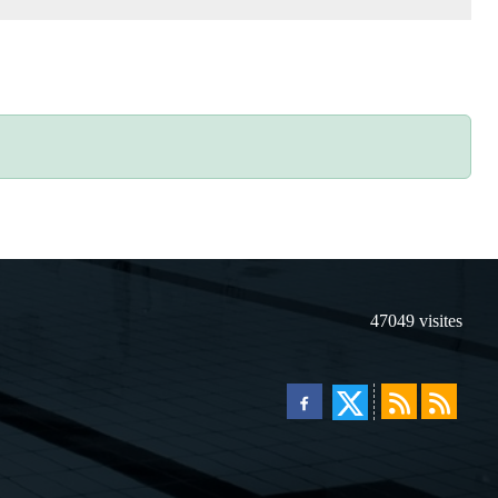
47049
visites