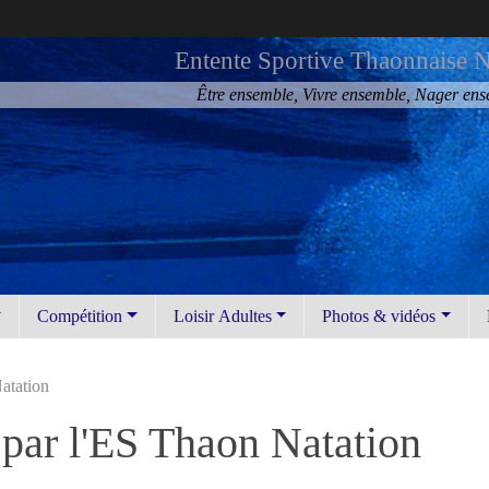
Entente Sportive Thaonnaise N
Être ensemble, Vivre ensemble, Nager en
Compétition
Loisir Adultes
Photos & vidéos
atation
 par l'ES Thaon Natation