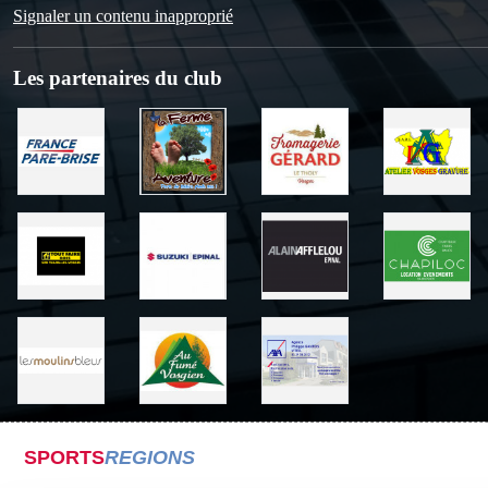
Signaler un contenu inapproprié
Les partenaires du club
SPORTS
REGIONS