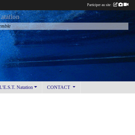
Participer au site :
atation
semble
L'E.S.T. Natation
CONTACT