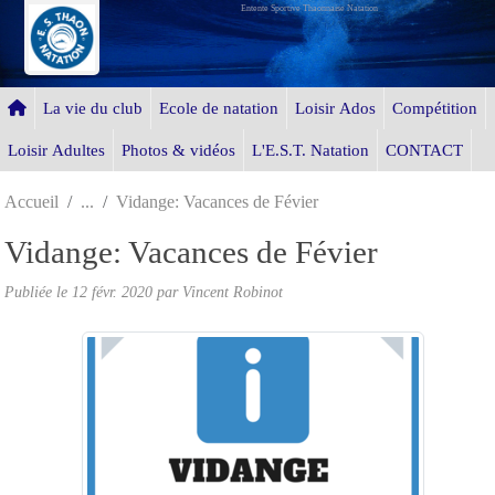
Entente Sportive Thaonnaise Natation
Panneau de gestion des cookies
La vie du club
Ecole de natation
Loisir Ados
Compétition
Loisir Adultes
Photos & vidéos
L'E.S.T. Natation
CONTACT
Accueil
Vidange: Vacances de Févier
Vidange: Vacances de Févier
Publiée le
12 févr. 2020
par Vincent Robinot