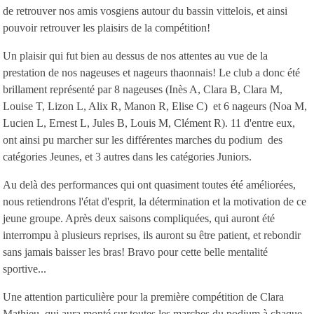
de retrouver nos amis vosgiens autour du bassin vittelois, et ainsi
pouvoir retrouver les plaisirs de la compétition!
Un plaisir qui fut bien au dessus de nos attentes au vue de la
prestation de nos nageuses et nageurs thaonnais! Le club a donc été
brillament représenté par 8 nageuses (Inès A, Clara B, Clara M,
Louise T, Lizon L, Alix R, Manon R, Elise C) et 6 nageurs (Noa M,
Lucien L, Ernest L, Jules B, Louis M, Clément R). 11 d'entre eux,
ont ainsi pu marcher sur les différentes marches du podium des
catégories Jeunes, et 3 autres dans les catégories Juniors.
Au delà des performances qui ont quasiment toutes été améliorées,
nous retiendrons l'état d'esprit, la détermination et la motivation de ce
jeune groupe. Après deux saisons compliquées, qui auront été
interrompu à plusieurs reprises, ils auront su être patient, et rebondir
sans jamais baisser les bras! Bravo pour cette belle mentalité
sportive...
Une attention particulière pour la première compétition de Clara
Mathieu, qui aura monté sur toutes les marches du podium à chaque