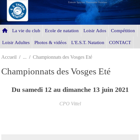
Entente Sportive Thaonnaise Natation
Panneau de gestion des cookies
La vie du club
Ecole de natation
Loisir Ados
Compétition
Loisir Adultes
Photos & vidéos
L'E.S.T. Natation
CONTACT
Accueil
Championnats des Vosges Eté
Championnats des Vosges Eté
Du
samedi
12
au
dimanche
13
juin
2021
CPO Vittel