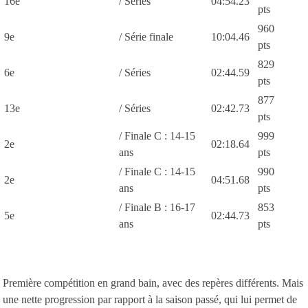
16e
/ Séries
04:54.23
pts
960
9e
/ Série finale
10:04.46
pts
829
6e
/ Séries
02:44.59
pts
877
13e
/ Séries
02:42.73
pts
/ Finale C : 14-15
999
2e
02:18.64
ans
pts
/ Finale C : 14-15
990
2e
04:51.68
ans
pts
/ Finale B : 16-17
853
5e
02:44.73
ans
pts
Première compétition en grand bain, avec des repères différents. Mais
une nette progression par rapport à la saison passé, qui lui permet de