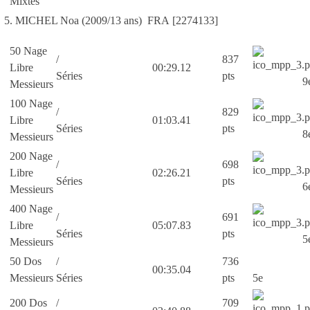
Mixtes
5. MICHEL Noa (2009/13 ans) FRA [2274133]
50 Nage
/
837
Libre
00:29.12
Séries
pts
9
Messieurs
100 Nage
/
829
Libre
01:03.41
Séries
pts
8
Messieurs
200 Nage
/
698
Libre
02:26.21
Séries
pts
6
Messieurs
400 Nage
/
691
Libre
05:07.83
Séries
pts
5
Messieurs
50 Dos
/
736
00:35.04
Messieurs
Séries
pts
5e
200 Dos
/
709