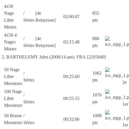
4x50
Nage
/
[4e
855
02:00.67
Libre
Séries
Relayeuse]
pts
Mixtes
4x50 4
/
[4e
886
Nages
02:15.48
Séries
Relayeuse]
pts
Mixtes
2. BARTHELEMY Jules (2008/14 ans) FRA [2205849]
50 Nage
/
1062
Libre
00:25.60
Séries
pts
2e
Messieurs
100 Nage
/
1070
Libre
00:55.55
Séries
pts
1er
Messieurs
50 Brasse
/
1008
00:32.66
Messieurs
Séries
pts
1er