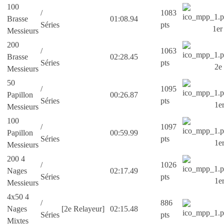
100
/
1083
Brasse
01:08.94
Séries
pts
1er
Messieurs
200
/
1063
Brasse
02:28.45
Séries
pts
2e
Messieurs
50
/
1095
Papillon
00:26.87
Séries
pts
1e
Messieurs
100
/
1097
Papillon
00:59.99
Séries
pts
1e
Messieurs
200 4
/
1026
Nages
02:17.49
Séries
pts
1e
Messieurs
4x50 4
/
886
Nages
[2e Relayeur]
02:15.48
Séries
pts
Mixtes