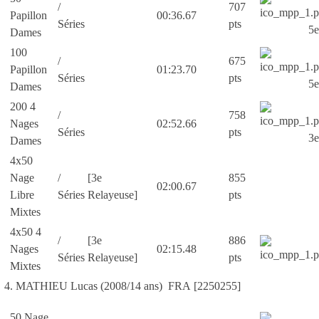
/
707
Papillon
00:36.67
Séries
pts
5e
Dames
100
/
675
Papillon
01:23.70
Séries
pts
5e
Dames
200 4
/
758
Nages
02:52.66
Séries
pts
3e
Dames
4x50
Nage
/
[3e
855
02:00.67
Libre
Séries
Relayeuse]
pts
Mixtes
4x50 4
/
[3e
886
Nages
02:15.48
Séries
Relayeuse]
pts
Mixtes
4. MATHIEU Lucas (2008/14 ans) FRA [2250255]
50 Nage