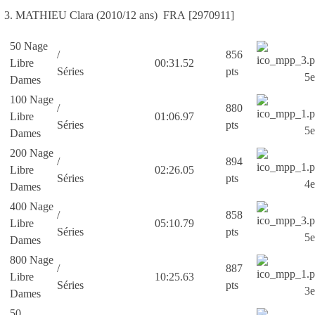
3. MATHIEU Clara (2010/12 ans) FRA [2970911]
50 Nage
/
856
Libre
00:31.52
Séries
pts
5e
Dames
100 Nage
/
880
Libre
01:06.97
Séries
pts
5e
Dames
200 Nage
/
894
Libre
02:26.05
Séries
pts
4e
Dames
400 Nage
/
858
Libre
05:10.79
Séries
pts
5e
Dames
800 Nage
/
887
Libre
10:25.63
Séries
pts
3e
Dames
50