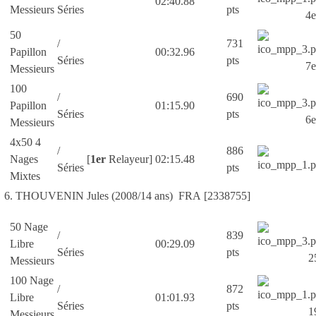
02:40.88
Messieurs
Séries
pts
4e
50
/
731
Papillon
00:32.96
Séries
pts
7e
Messieurs
100
/
690
Papillon
01:15.90
Séries
pts
6e
Messieurs
4x50 4
/
886
Nages
[
1er
Relayeur]
02:15.48
Séries
pts
Mixtes
6. THOUVENIN Jules (2008/14 ans) FRA [2338755]
50 Nage
/
839
Libre
00:29.09
Séries
pts
25
Messieurs
100 Nage
/
872
Libre
01:01.93
Séries
pts
19
Messieurs