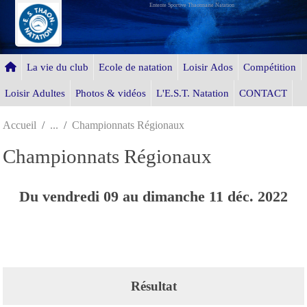
Entente Sportive Thaonnaise Natation
Panneau de gestion des cookies
La vie du club
Ecole de natation
Loisir Ados
Compétition
Loisir Adultes
Photos & vidéos
L'E.S.T. Natation
CONTACT
Accueil
Championnats Régionaux
Championnats Régionaux
Du
vendredi
09
au
dimanche
11
déc.
2022
Résultat