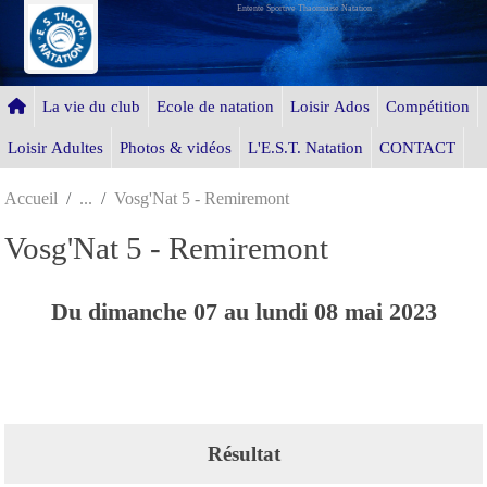
Entente Sportive Thaonnaise Natation
Panneau de gestion des cookies
La vie du club
Ecole de natation
Loisir Ados
Compétition
Loisir Adultes
Photos & vidéos
L'E.S.T. Natation
CONTACT
Accueil
Vosg'Nat 5 - Remiremont
Vosg'Nat 5 - Remiremont
Du
dimanche
07
au
lundi
08
mai
2023
Résultat