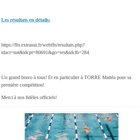
Les résultats en détails:
https://ffn.extranat.fr/webffn/resultats.php?
idact=nat&idcpt=80691&go=res&idclb=284
Un grand bravo à tous! Et en particulier à TORRE Mattéa pour sa
première compétition!
Merci à nos fidèles officiels!