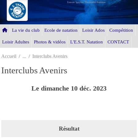
Entente Sportive Thaonnaise Natation
Panneau de gestion des cookies
La vie du club
Ecole de natation
Loisir Ados
Compétition
Loisir Adultes
Photos & vidéos
L'E.S.T. Natation
CONTACT
Accueil
Interclubs Avenirs
Interclubs Avenirs
Le
dimanche
10
déc.
2023
Résultat