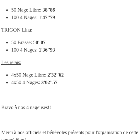
50 Nage Libre:
38''86
100 4 Nages:
1'47''79
TRIGON Lina:
50 Brasse: 5
0''07
100 4 Nages:
1'36''93
Les relais:
4x50 Nage Libre:
2'32''62
4x50 4 Nages:
3'02''57
Bravo à nos 4 nageuses!!
Merci à nos officiels et bénévoles présents pour l'organisation de cette
compétition!