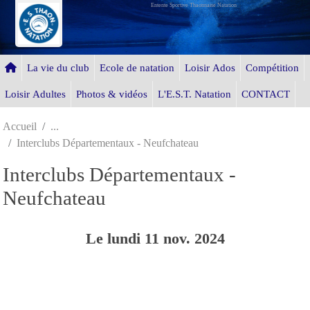
Entente Sportive Thaonnaise Natation
Panneau de gestion des cookies
La vie du club
Ecole de natation
Loisir Ados
Compétition
Loisir Adultes
Photos & vidéos
L'E.S.T. Natation
CONTACT
Accueil
Interclubs Départementaux - Neufchateau
Interclubs Départementaux -
Neufchateau
Le
lundi
11
nov.
2024