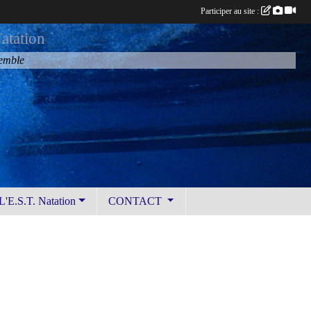
Participer au site :
atation
semble
L'E.S.T. Natation
CONTACT