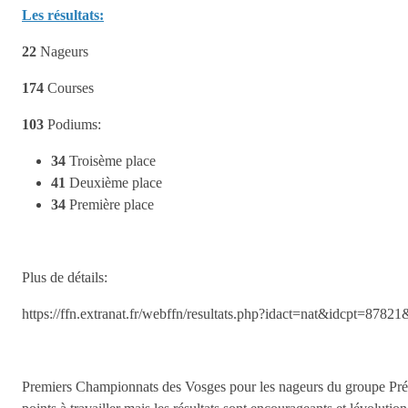
Les résultats:
22
Nageurs
174
Courses
103
Podiums:
34
Troisème place
41
Deuxième place
34
Première place
Plus de détails:
https://ffn.extranat.fr/webffn/resultats.php?idact=nat&idcpt=878
Premiers Championnats des Vosges pour les nageurs du groupe Pré-c