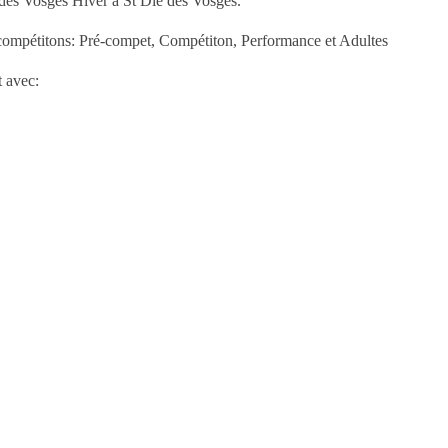
des Vosges Hiver à St Dié des Vosges.
 compétitons: Pré-compet, Compétiton, Performance et Adultes
 avec: