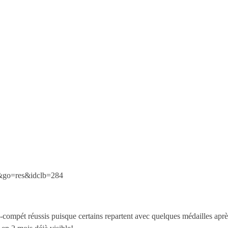
21&go=res&idclb=284
ompét réussis puisque certains repartent avec quelques médailles aprè