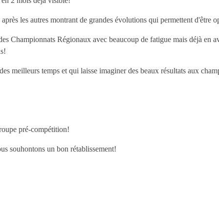
n en 2 mois déjà visible!
après les autres montrant de grandes évolutions qui permettent d'être opt
s des Championnats Régionaux avec beaucoup de fatigue mais déjà en a
s!
t des meilleurs temps et qui laisse imaginer des beaux résultats aux ch
groupe pré-compétition!
ous souhontons un bon rétablissement!