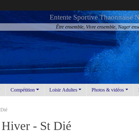
Entente Sportive Thaonnaise N
Être ensemble, Vivre ensemble, Nager en
Compétition
Loisir Adultes
Photos & vidéos
 Dié
Hiver - St Dié