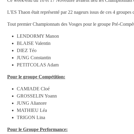
Ce week-end du 16 et 17 Noveùbre avaient lieu les Championnats 
L'ES Thaon était représenté par 22 nageurs issus de ces 4 groupes
Tout premier Championnats des Vosges pour le groupe Pré-Compét
LENDORMY Manon
BLAISE Valentin
DIEZ Téo
JUNG Constantin
PETITCOLAS Adam
Pour le groupe Compétition:
CAMIADE Cloé
GROSSELIN Yoann
JUNG Alianore
MATHIEU Léa
TRIGON Lina
Pour le Groupe Performance: