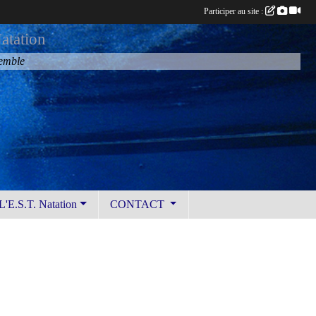
Participer au site :
atation
semble
L'E.S.T. Natation
CONTACT