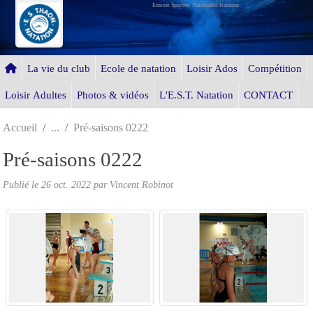
Entente Sportive Thaonnaise Natation
Panneau de gestion des cookies
La vie du club
Ecole de natation
Loisir Ados
Compétition
Loisir Adultes
Photos & vidéos
L'E.S.T. Natation
CONTACT
Accueil
Pré-saisons 0222
Pré-saisons 0222
Publié le
26 oct. 2022
par Vincent Robinot