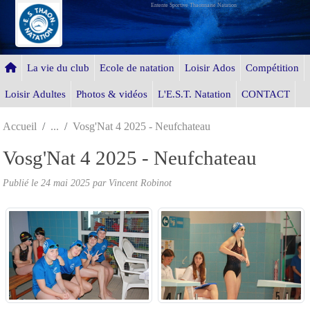
Entente Sportive Thaonnaise Natation
Panneau de gestion des cookies
La vie du club
Ecole de natation
Loisir Ados
Compétition
Loisir Adultes
Photos & vidéos
L'E.S.T. Natation
CONTACT
Accueil
Vosg'Nat 4 2025 - Neufchateau
Vosg'Nat 4 2025 - Neufchateau
Publié le
24 mai 2025
par Vincent Robinot